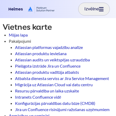
Pārlekt uz galveno saturu
Izvēlne
Vietnes karte
Mājas lapa
Pakalpojumi
Atlassian platformas vajadzību analīze
Atlassian produktu ieviešana
Atlassian audits un veiktspējas uzraudzība
Pielāgota izstrāde Jira un Confluence
Atlassian produktu vadītāja atbalsts
Atbalsta dienesta serviss ar Jira Service Management
Migrācija uz Atlassian Cloud vai datu centru
Resursu pārvaldība un laika uzskaite
Intranets Confluence vidē
Konfigurācijas pārvaldības datu bāze (CMDB)
Jira un Confluence risinājumi ražošanas uzņēmumiem
Apmācības un semināri