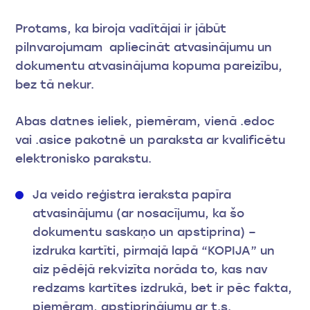
Protams, ka biroja vadītājai ir jābūt
pilnvarojumam apliecināt atvasinājumu un
dokumentu atvasinājuma kopuma pareizību,
bez tā nekur.
Abas datnes ieliek, piemēram, vienā .edoc
vai .asice pakotnē un paraksta ar kvalificētu
elektronisko parakstu.
Ja veido reģistra ieraksta papīra
atvasinājumu (ar nosacījumu, ka šo
dokumentu saskaņo un apstiprina) –
izdruka kartīti, pirmajā lapā “KOPIJA” un
aiz pēdējā rekvizīta norāda to, kas nav
redzams kartītes izdrukā, bet ir pēc fakta,
piemēram, apstiprinājumu ar t.s.