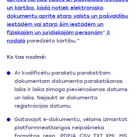
un kārtība, kādā notiek elektronisko
dokumentu aprite starp valsts un pašvaldību
iestādēm vai starp šīm iestādēm un
fiziskajām un juridiskajām personām
“
II
nodaļā
paredzēto kārtību.”
Ko tas nozīmē:
Ar kvalificētu parakstu parakstītam
dokumentam dokumenta parakstīšanas
laiks ir laika zīmoga pievienošanas datums
un laiks. Nejaukt ar dokumenta
reģistrācijas datumu.
Gatavojot e-dokumentu, vēlams izmantot
platformneatkarīgos neīpašnieka
formātos, resp., PDF/A, CSV, TXT, XML, MS