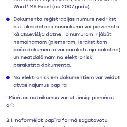
Word/ MS Excel (no 2007.gada)
Dokumenta reģistrācijas numurs nedrīkst
būt tikai datnes nosaukumā vai pievienots
kā atsevišķa datne, jo numuram ir jābūt
nemaināmam (piemēram, ierakstītam
pašā dokumentā vai parakstītajā pakotnē)
un neatdalāmam no elektroniski
parakstītā dokumenta.
No elektroniskiem dokumentiem var veidot
atvasinājumus papīrā
“Minētos noteikumus var attiecīgi piemērot
arī:
3.1. noformējot papīra formā sagatavotu