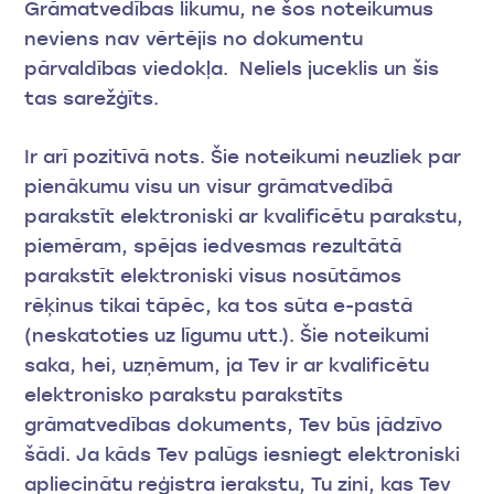
Grāmatvedības likumu, ne šos noteikumus
neviens nav vērtējis no dokumentu
pārvaldības viedokļa. Neliels juceklis un šis
tas sarežģīts.
Ir arī pozitīvā nots. Šie noteikumi neuzliek par
pienākumu visu un visur grāmatvedībā
parakstīt elektroniski ar kvalificētu parakstu,
piemēram, spējas iedvesmas rezultātā
parakstīt elektroniski visus nosūtāmos
rēķinus tikai tāpēc, ka tos sūta e-pastā
(neskatoties uz līgumu utt.). Šie noteikumi
saka, hei, uzņēmum, ja Tev ir ar kvalificētu
elektronisko parakstu parakstīts
grāmatvedības dokuments, Tev būs jādzīvo
šādi. Ja kāds Tev palūgs iesniegt elektroniski
apliecinātu reģistra ierakstu, Tu zini, kas Tev