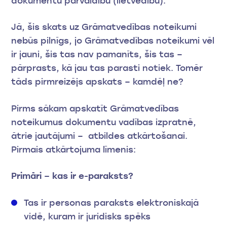
dokumentu pārvaldību (lietvedību).
Jā, šis skats uz Grāmatvedības noteikumi
nebūs pilnīgs, jo Grāmatvedības noteikumi vēl
ir jauni, šis tas nav pamanīts, šis tas –
pārprasts, kā jau tas parasti notiek. Tomēr
tāds pirmreizējs apskats – kamdēļ ne?
Pirms sākam apskatīt Grāmatvedības
noteikumus dokumentu vadības izpratnē,
ātrie jautājumi – atbildes atkārtošanai.
Pirmais atkārtojuma līmenis:
Primāri – kas ir e-paraksts?
Tas ir personas paraksts elektroniskajā
vidē, kuram ir juridisks spēks