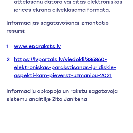
attēlošanu datora vai citas elektroniskas
ierīces ekrānā cilvēklasāmā formātā.
Informācijas sagatavošanai izmantotie
resursi:
www.eparaksts.lv
https://lvportals.lv/viedokli/335860-
elektroniskas-parakstisanas-juridiskie-
aspekti-kam-pieverst-uzmanibu-2021
Informāciju apkopoja un rakstu sagatavoja
sistēmu analītiķe Zita Janitēna