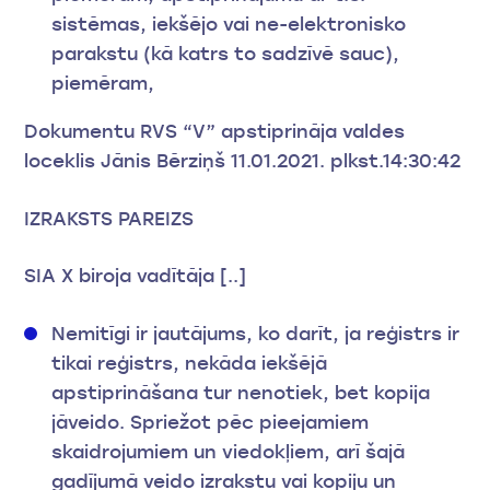
sistēmas, iekšējo vai ne-elektronisko
parakstu (kā katrs to sadzīvē sauc),
piemēram,
Dokumentu RVS “V” apstiprināja valdes
loceklis Jānis Bērziņš 11.01.2021. plkst.14:30:42
IZRAKSTS PAREIZS
SIA X biroja vadītāja [..]
Nemitīgi ir jautājums, ko darīt, ja reģistrs ir
tikai reģistrs, nekāda iekšējā
apstiprināšana tur nenotiek, bet kopija
jāveido. Spriežot pēc pieejamiem
skaidrojumiem un viedokļiem, arī šajā
gadījumā veido izrakstu vai kopiju un