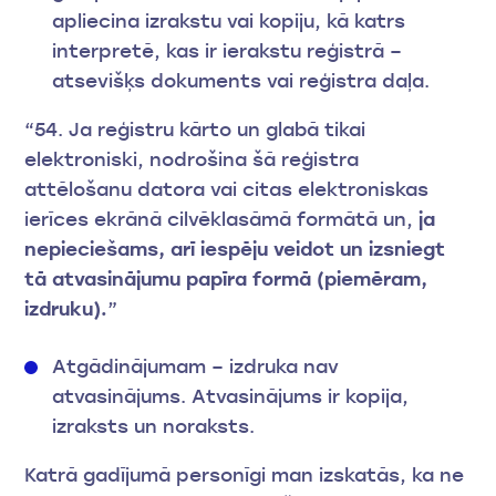
apliecina izrakstu vai kopiju, kā katrs
interpretē, kas ir ierakstu reģistrā –
atsevišķs dokuments vai reģistra daļa.
“54. Ja reģistru kārto un glabā tikai
elektroniski, nodrošina šā reģistra
attēlošanu datora vai citas elektroniskas
ierīces ekrānā cilvēklasāmā formātā un,
ja
nepieciešams, arī iespēju veidot un izsniegt
tā atvasinājumu papīra formā (piemēram,
izdruku).
”
Atgādinājumam – izdruka nav
atvasinājums. Atvasinājums ir kopija,
izraksts un noraksts.
Katrā gadījumā personīgi man izskatās, ka ne