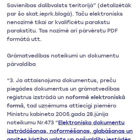
Savienības dalībvalsts teritorijā” (detalizētāk
par šo skat.ieprk.blogā). Taču elektronisks
nenozīmē tikai ar kvalificētu parakstu
parakstītu. Tas nozīmē arī pārvērstu PDF
formātā utt.
Grāmatvedības noteikumi un dokumentu
pārvaldība
“3. Ja attaisnojuma dokumentus, preču
piegādes dokumentus un grāmatvedības
reģistrus izstrādā un
noformē elektroniskā
formā
, tad uzņēmums attiecīgi piemēro
Ministru kabineta 2005.gada 28.jūnija
noteikumu Nr.473 “
Elektronisko dokumentu
izstrādāšanas, noformēšanas, glabāšanas un
aprites kārtība valsts un pašvaldību iestādēs