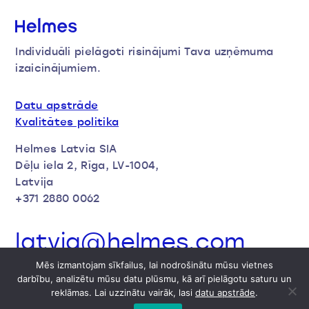
Individuāli pielāgoti risinājumi Tava uzņēmuma
izaicinājumiem.
Datu apstrāde
Kvalitātes politika
Helmes Latvia SIA
Dēļu iela 2, Rīga, LV-1004,
Latvija
+371 2880 0062
latvia@helmes.com
Mēs izmantojam sīkfailus, lai nodrošinātu mūsu vietnes
darbību, analizētu mūsu datu plūsmu, kā arī pielāgotu saturu un
reklāmas. Lai uzzinātu vairāk, lasi
datu apstrāde
.