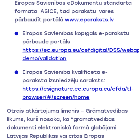
Eiropas Savienības eDokumentu standarta
formātā ASICE, tad parakstu varēs
pārbaudīt portālā
www.eparaksts.lv
Eiropas Savienības kopīgais e-parakstu
pārbaude portāls
https://ec.europa.eu/cefdigital/DSS/weba
demo/validation
Eiropas Savienībā kvalificēta e-
paraksta izsniedzēju saraksts:
https://esignature.ec.europa.eu/efda/tl-
browser/#/screen/home
Otrais atkārtojuma līmenis – Grāmatvedības
likums, kurš nosaka, ka “grāmatvedības
dokumenti elektroniskā formā glabājami
Latvijas Republikas vai citas Eiropas