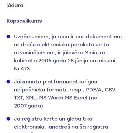
jādara.
Kopsavilkums
Uzņēmumiem, ja runa ir par dokumentiem
ar drošu elektronisko parakstu un to
atvasinājumiem, ir jāievēro Ministru
kabineta 2005.gada 28.jūnija noteikumi
Nr.473.
Jāizmanto platformneatkarīgos
neīpašnieka formāti, resp., PDF/A, CSV,
TXT, XML, MS Word/ MS Excel (no
2007.gada)
Ja reģistru kārto un glabā tikai
elektroniski, jānodrošina šā reģistra