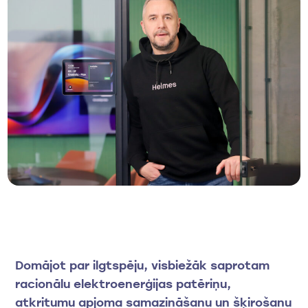
Domājot par ilgtspēju, visbiežāk saprotam
racionālu elektroenerģijas patēriņu,
atkritumu apjoma samazināšanu un šķirošanu