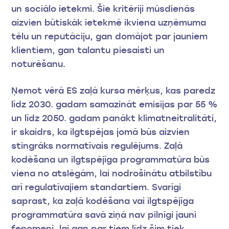
un sociālo ietekmi. Šie kritēriji mūsdienās
aizvien būtiskāk ietekmē ikviena uzņēmuma
tēlu un reputāciju, gan domājot par jauniem
klientiem, gan talantu piesaisti un
noturēšanu.
Ņemot vērā ES zaļā kursa mērķus, kas paredz
līdz 2030. gadam samazināt emisijas par 55 %
un līdz 2050. gadam panākt klimatneitralitāti,
ir skaidrs, ka ilgtspējas jomā būs aizvien
stingrāks normatīvais regulējums. Zaļā
kodēšana un ilgtspējīga programmatūra būs
viena no atslēgām, lai nodrošinātu atbilstību
arī regulatīvajiem standartiem. Svarīgi
saprast, ka zaļā kodēšana vai ilgtspējīga
programmatūra savā ziņā nav pilnīgi jauni
fenomeni, lai gan par tiem līdz šim tiek