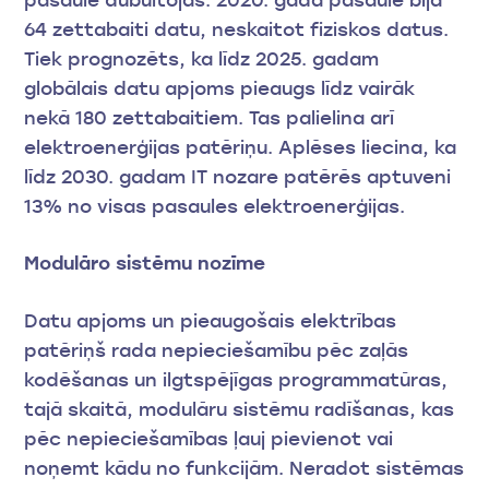
64 zettabaiti datu, neskaitot fiziskos datus.
Tiek prognozēts, ka līdz 2025. gadam
globālais datu apjoms pieaugs līdz vairāk
nekā 180 zettabaitiem. Tas palielina arī
elektroenerģijas patēriņu. Aplēses liecina, ka
līdz 2030. gadam IT nozare patērēs aptuveni
13% no visas pasaules elektroenerģijas.
Modulāro sistēmu nozīme
Datu apjoms un pieaugošais elektrības
patēriņš rada nepieciešamību pēc zaļās
kodēšanas un ilgtspējīgas programmatūras,
tajā skaitā, modulāru sistēmu radīšanas, kas
pēc nepieciešamības ļauj pievienot vai
noņemt kādu no funkcijām. Neradot sistēmas