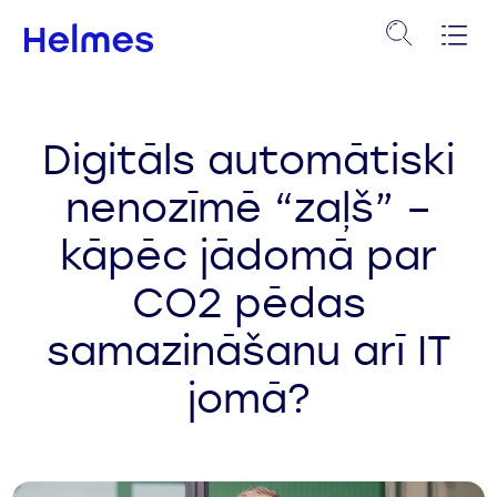
Digitāls automātiski
nenozīmē “zaļš” –
kāpēc jādomā par
CO2 pēdas
samazināšanu arī IT
jomā?