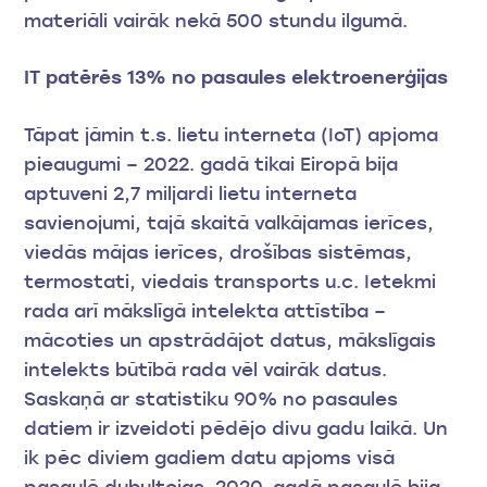
materiāli vairāk nekā 500 stundu ilgumā.
IT patērēs 13% no pasaules elektroenerģijas
Tāpat jāmin t.s. lietu interneta (IoT) apjoma
pieaugumi – 2022. gadā tikai Eiropā bija
aptuveni 2,7 miljardi lietu interneta
savienojumi, tajā skaitā valkājamas ierīces,
viedās mājas ierīces, drošības sistēmas,
termostati, viedais transports u.c. Ietekmi
rada arī mākslīgā intelekta attīstība –
mācoties un apstrādājot datus, mākslīgais
intelekts būtībā rada vēl vairāk datus.
Saskaņā ar statistiku 90% no pasaules
datiem ir izveidoti pēdējo divu gadu laikā. Un
ik pēc diviem gadiem datu apjoms visā
pasaulē dubultojas. 2020. gadā pasaulē bija