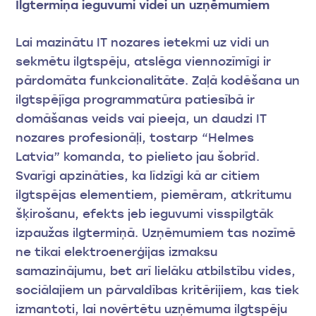
Ilgtermiņa ieguvumi videi un uzņēmumiem
Lai mazinātu IT nozares ietekmi uz vidi un
sekmētu ilgtspēju, atslēga viennozīmīgi ir
pārdomāta funkcionalitāte. Zaļā kodēšana un
ilgtspējīga programmatūra patiesībā ir
domāšanas veids vai pieeja, un daudzi IT
nozares profesionāļi, tostarp “Helmes
Latvia” komanda, to pielieto jau šobrīd.
Svarīgi apzināties, ka līdzīgi kā ar citiem
ilgtspējas elementiem, piemēram, atkritumu
šķirošanu, efekts jeb ieguvumi visspilgtāk
izpaužas ilgtermiņā. Uzņēmumiem tas nozīmē
ne tikai elektroenerģijas izmaksu
samazinājumu, bet arī lielāku atbilstību vides,
sociālajiem un pārvaldības kritērijiem, kas tiek
izmantoti, lai novērtētu uzņēmuma ilgtspēju