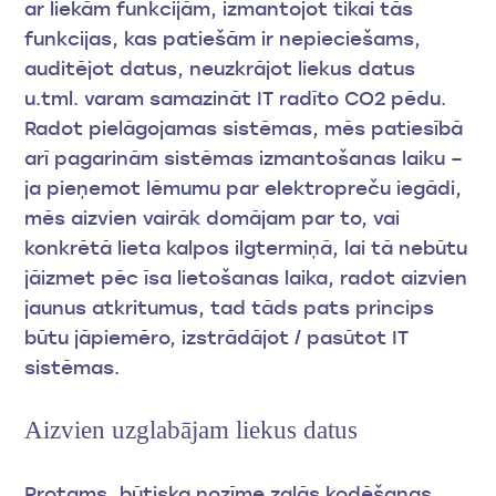
ar liekām funkcijām, izmantojot tikai tās
funkcijas, kas patiešām ir nepieciešams,
auditējot datus, neuzkrājot liekus datus
u.tml. varam samazināt IT radīto CO2 pēdu.
Radot pielāgojamas sistēmas, mēs patiesībā
arī pagarinām sistēmas izmantošanas laiku –
ja pieņemot lēmumu par elektropreču iegādi,
mēs aizvien vairāk domājam par to, vai
konkrētā lieta kalpos ilgtermiņā, lai tā nebūtu
jāizmet pēc īsa lietošanas laika, radot aizvien
jaunus atkritumus, tad tāds pats princips
būtu jāpiemēro, izstrādājot / pasūtot IT
sistēmas.
Aizvien uzglabājam liekus datus
Protams, būtiska nozīme zaļās kodēšanas