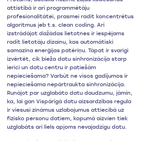
attīstībā ir arī programmētāju
profesionalitātei, prasmei radīt koncentrētus
algoritmus jeb t.s. clean coding. Arī
izstrādājot dažādas lietotnes ir iespējams
radīt lietotāju dizainu, kas automātiski
samazina enerģijas patēriņu. Tāpat ir svarīgi
izvērtēt, cik bieža datu sinhronizācija starp
ierīci un datu centru ir patiešām
nepieciešama? Varbūt ne visos gadījumos ir
nepieciešama nepārtraukta sinhronizācija.
Runājot par uzglabāto datu daudzumu, jāmin,
ka, lai gan Vispārīgā datu aizsardzības regula
ir viesusi zināmus uzlabojumus attiecībā uz
fizisko personu datiem, kopumā aizvien tiek
uzglabāts arī liels apjoms nevajadzīgu datu.