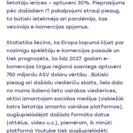
lietotāju ierīces – aptuveni 30%. Pieprasījums
pēc dažādiem IT pakalpojumi strauji pieaug,
to būtiski ietekmēja arī pandēmija, kas
veicināja e-komercijas apjomus.
Statistika liecina, ka Eiropa kopumā kļūst par
nozīmīgu spēlētāju e-komercijas pasaulē un
tiek prognozēts, ka līdz 2027. gadam e-
komercijas tirgus reģionā sasniegs aptuveni
750 miljardu ASV dolāru vērtību . Būtiski
pieaug arī dažādu viedierīču skaits, liela daļa
no mums ikdienā lieto vairākas viedierīces,
aktīvi izmantojam sociālos medijus (visbiežāk
katrs lietotājs izmanto vairākas platformas),
augšupielādējot dažāda formāta datus
(attēlus, video u.c.), piemēram, ik minūti
platformā Youtube tiek augšupielādēti