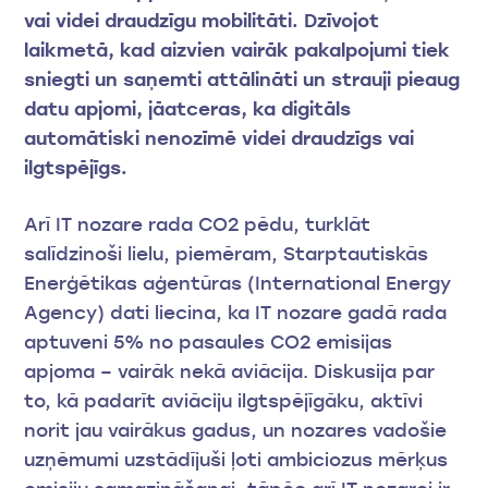
vai videi draudzīgu mobilitāti. Dzīvojot
laikmetā, kad aizvien vairāk pakalpojumi tiek
sniegti un saņemti attālināti un strauji pieaug
datu apjomi, jāatceras, ka digitāls
automātiski nenozīmē videi draudzīgs vai
ilgtspējīgs.
Arī IT nozare rada CO2 pēdu, turklāt
salīdzinoši lielu, piemēram, Starptautiskās
Enerģētikas aģentūras (International Energy
Agency) dati liecina, ka IT nozare gadā rada
aptuveni 5% no pasaules CO2 emisijas
apjoma – vairāk nekā aviācija. Diskusija par
to, kā padarīt aviāciju ilgtspējīgāku, aktīvi
norit jau vairākus gadus, un nozares vadošie
uzņēmumi uzstādījuši ļoti ambiciozus mērķus