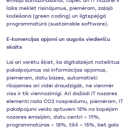
emisiju samazināšanai, tāpēc arī IT nozarei ir
laiks meklēt risinājumus, piemēram, zaļajā
kodēšanā (green coding) un ilgtspējīgā
programmatūrā (sustainable software).
E-komercijas apjomi un augošs viedierīču
skaits
Lai arī varētu šķist, ka digitalizējot noteiktus
pakalpojumus vai informācijas apjomus,
piemēram, datu bāzes, automātiski
rīkojamies arī videi draudzīgāk, ne vienmēr
viss ir tik viennozīmīgi. Arī dažādi IT nozares
elementi rada CO2 nospiedumu, piemēram, IT
pakalpojumi veido aptuveni 15% no kopējām
nozares emisijām, datu centri – 19%,
programmatūras – 18%, tīkli – 15%, bet gala